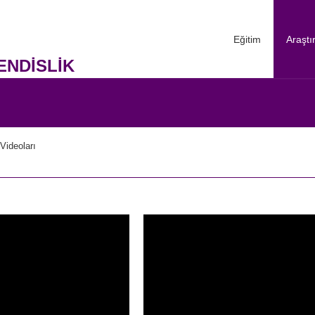
Eğitim
Araşt
ENDİSLİK
Videoları