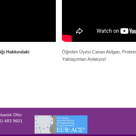
iği Hakkındaki
Öğretim Üyesi Canan Atılgan, Proteinl
Yaklaşımları Anlatıyor!
anlık Ofisi
6) 483 9601