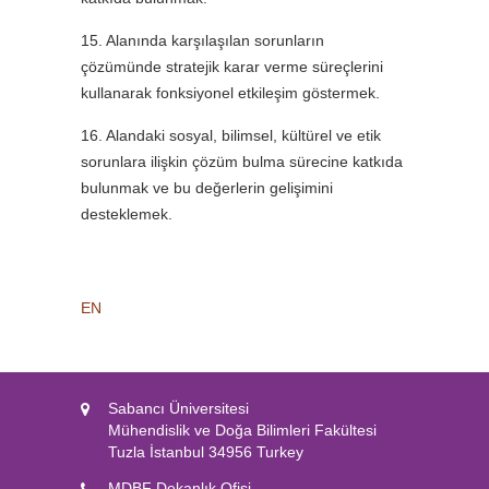
15. Alanında karşılaşılan sorunların
çözümünde stratejik karar verme süreçlerini
kullanarak fonksiyonel etkileşim göstermek.
16. Alandaki sosyal, bilimsel, kültürel ve etik
sorunlara ilişkin çözüm bulma sürecine katkıda
bulunmak ve bu değerlerin gelişimini
desteklemek.
EN
Sabancı Üniversitesi
Mühendislik ve Doğa Bilimleri Fakültesi
Tuzla İstanbul 34956 Turkey
MDBF Dekanlık Ofisi