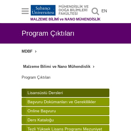
EN
MALZEME BİLİMİ ve NANO MÜHENDİSLİK
Program Çıktıları
MDBF
Malzeme Bilimi ve Nano Mühendislik
Program Çıktıları
Lisansüstü Dersleri
Başvuru Dokümanları ve Gereklilikler
Online Başvuru
Ders Kataloğu
Tezli Yüksek Lisans Programı Mezuniyet